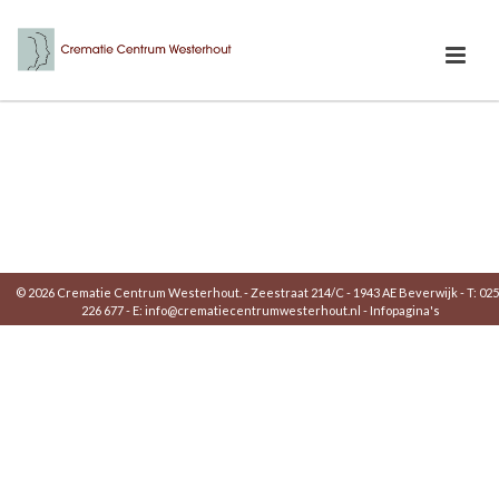
© 2026 Crematie Centrum Westerhout. - Zeestraat 214/C - 1943 AE Beverwijk - T: 02
226 677 - E:
info@crematiecentrumwesterhout.nl
-
Infopagina's